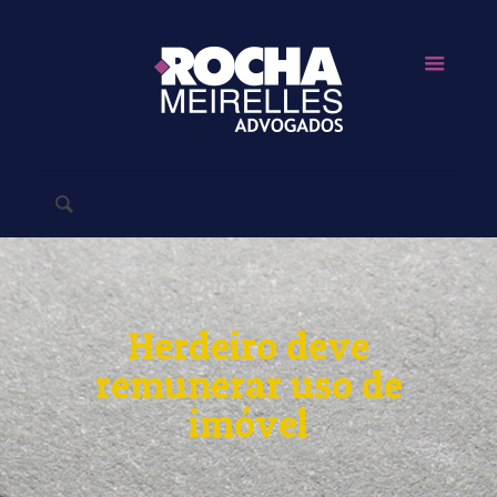
Herdeiro deve
remunerar uso de
imóvel